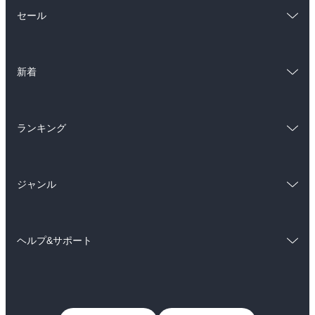
総合
コミック
セール
ラノベ
小説
総合
コミック
雑誌・グラビア
ビジネス・実用
新着
ラノベ
小説
BL・TL
総合
コミック
雑誌・グラビア
ビジネス・実用
ランキング
ラノベ
小説
BL・TL
総合
コミック
雑誌・グラビア
ビジネス・実用
ジャンル
ラノベ
小説
BL・TL
コミック
男性コミック
雑誌・グラビア
ビジネス・実用
ヘルプ&サポート
女性コミック
コミック誌
BL・TL
初めての方へ
ヘルプ
ライトノベル
男子向けラノベ