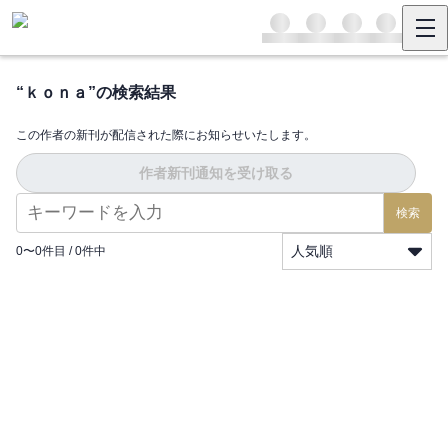
“
ｋｏｎａ
”の検索結果
この作者の新刊が配信された際にお知らせいたします。
作者新刊通知を受け取る
検索
人気順
0
〜
0
件目 /
0
件中