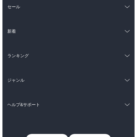
総合
コミック
セール
ラノベ
小説
総合
コミック
雑誌・グラビア
ビジネス・実用
新着
ラノベ
小説
BL・TL
総合
コミック
雑誌・グラビア
ビジネス・実用
ランキング
ラノベ
小説
BL・TL
総合
コミック
雑誌・グラビア
ビジネス・実用
ジャンル
ラノベ
小説
BL・TL
コミック
男性コミック
雑誌・グラビア
ビジネス・実用
ヘルプ&サポート
女性コミック
コミック誌
BL・TL
初めての方へ
ヘルプ
ライトノベル
男子向けラノベ