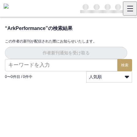
“
ArkPerformance
”の検索結果
この作者の新刊が配信された際にお知らせいたします。
作者新刊通知を受け取る
検索
人気順
0
〜
0
件目 /
0
件中