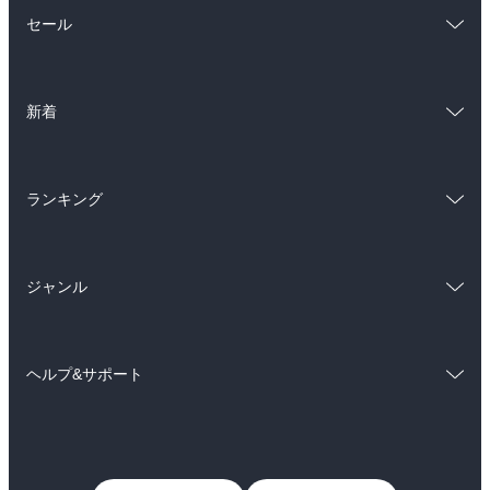
総合
コミック
セール
ラノベ
小説
総合
コミック
雑誌・グラビア
ビジネス・実用
新着
ラノベ
小説
BL・TL
総合
コミック
雑誌・グラビア
ビジネス・実用
ランキング
ラノベ
小説
BL・TL
総合
コミック
雑誌・グラビア
ビジネス・実用
ジャンル
ラノベ
小説
BL・TL
コミック
男性コミック
雑誌・グラビア
ビジネス・実用
ヘルプ&サポート
女性コミック
コミック誌
BL・TL
初めての方へ
ヘルプ
ライトノベル
男子向けラノベ