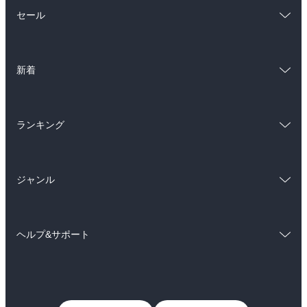
総合
コミック
セール
ラノベ
小説
総合
コミック
雑誌・グラビア
ビジネス・実用
新着
ラノベ
小説
BL・TL
総合
コミック
雑誌・グラビア
ビジネス・実用
ランキング
ラノベ
小説
BL・TL
総合
コミック
雑誌・グラビア
ビジネス・実用
ジャンル
ラノベ
小説
BL・TL
コミック
男性コミック
雑誌・グラビア
ビジネス・実用
ヘルプ&サポート
女性コミック
コミック誌
BL・TL
初めての方へ
ヘルプ
ライトノベル
男子向けラノベ