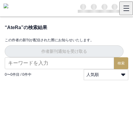
“
AteRa
”の検索結果
この作者の新刊が配信された際にお知らせいたします。
作者新刊通知を受け取る
検索
人気順
0
〜
0
件目 /
0
件中