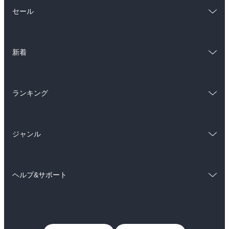
総合
コミック
セール
ラノベ
小説
総合
コミック
雑誌・グラビア
ビジネス・実用
新着
ラノベ
小説
BL・TL
総合
コミック
雑誌・グラビア
ビジネス・実用
ランキング
ラノベ
小説
BL・TL
総合
コミック
雑誌・グラビア
ビジネス・実用
ジャンル
ラノベ
小説
BL・TL
コミック
男性コミック
雑誌・グラビア
ビジネス・実用
ヘルプ&サポート
女性コミック
コミック誌
BL・TL
初めての方へ
ヘルプ
ライトノベル
男子向けラノベ