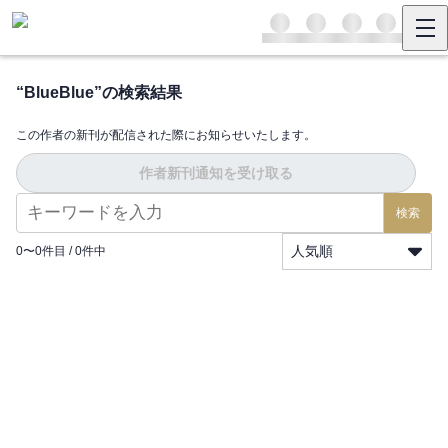
“
BlueBlue
”の検索結果
この作者の新刊が配信された際にお知らせいたします。
作者新刊通知を受け取る
検索
人気順
0
〜
0
件目 /
0
件中