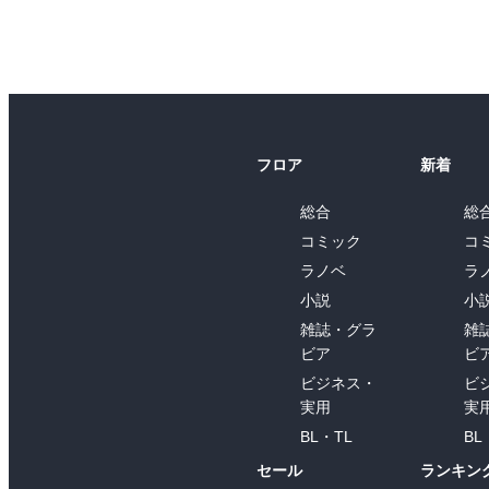
フロア
新着
総合
総
コミック
コ
ラノベ
ラ
小説
小
雑誌・グラ
雑
ビア
ビ
ビジネス・
ビ
実用
実
BL・TL
BL
セール
ランキン