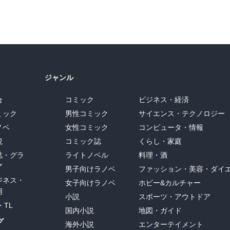
ジャンル
合
コミック
ビジネス・経済
ミック
男性コミック
サイエンス・テクノロジー
ノベ
女性コミック
コンピュータ・情報
説
コミック誌
くらし・家庭
誌・グラ
ライトノベル
料理・酒
ア
男子向けラノベ
ファッション・美容・ダイ
ジネス・
女子向けラノベ
ホビー&カルチャー
用
小説
スポーツ・アウトドア
・TL
国内小説
地図・ガイド
グ
海外小説
エンターテイメント