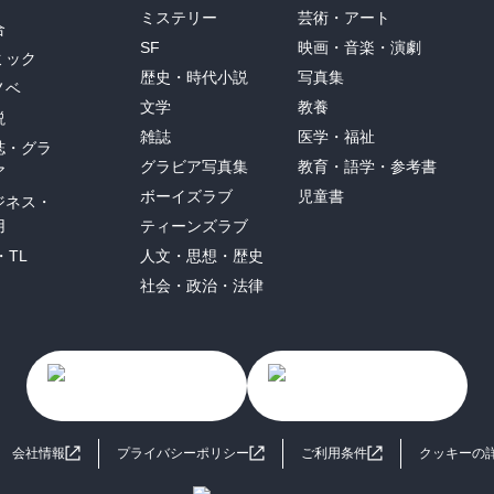
ミステリー
芸術・アート
合
SF
映画・音楽・演劇
ミック
歴史・時代小説
写真集
ノベ
文学
教養
説
雑誌
医学・福祉
誌・グラ
グラビア写真集
教育・語学・参考書
ア
ボーイズラブ
児童書
ジネス・
用
ティーンズラブ
・TL
人文・思想・歴史
社会・政治・法律
会社情報
プライバシーポリシー
ご利用条件
クッキーの