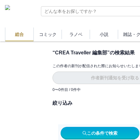
総合
コミック
ラノベ
小説
雑誌・
“
CREA Traveller 編集部
”の検索結果
この作者の新刊が配信された際にお知らせいたしま
作者新刊通知を受け取る
0
〜
0
件目 /
0
件中
絞り込み
この条件で検索