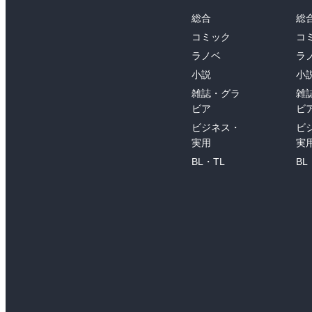
総合
総
コミック
コ
ラノベ
ラ
小説
小
雑誌・グラ
雑
ビア
ビ
ビジネス・
ビ
実用
実
BL・TL
BL