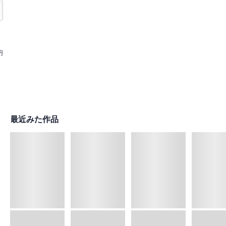
円
最近みた作品