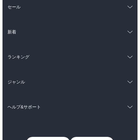
総合
コミック
セール
ラノベ
小説
総合
コミック
雑誌・グラビア
ビジネス・実用
新着
ラノベ
小説
BL・TL
総合
コミック
雑誌・グラビア
ビジネス・実用
ランキング
ラノベ
小説
BL・TL
総合
コミック
雑誌・グラビア
ビジネス・実用
ジャンル
ラノベ
小説
BL・TL
コミック
男性コミック
雑誌・グラビア
ビジネス・実用
ヘルプ&サポート
女性コミック
コミック誌
BL・TL
初めての方へ
ヘルプ
ライトノベル
男子向けラノベ