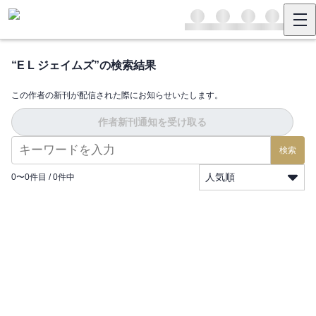
“
E L ジェイムズ
”の検索結果
この作者の新刊が配信された際にお知らせいたします。
作者新刊通知を受け取る
検索
人気順
0
〜
0
件目 /
0
件中