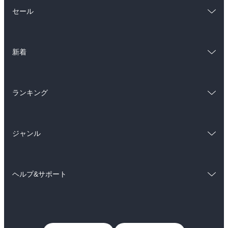
総合
コミック
セール
ラノベ
小説
総合
コミック
雑誌・グラビア
ビジネス・実用
新着
ラノベ
小説
BL・TL
総合
コミック
雑誌・グラビア
ビジネス・実用
ランキング
ラノベ
小説
BL・TL
総合
コミック
雑誌・グラビア
ビジネス・実用
ジャンル
ラノベ
小説
BL・TL
コミック
男性コミック
雑誌・グラビア
ビジネス・実用
ヘルプ&サポート
女性コミック
コミック誌
BL・TL
初めての方へ
ヘルプ
ライトノベル
男子向けラノベ