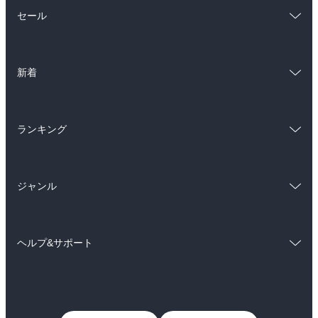
総合
コミック
セール
ラノベ
小説
総合
コミック
雑誌・グラビア
ビジネス・実用
新着
ラノベ
小説
BL・TL
総合
コミック
雑誌・グラビア
ビジネス・実用
ランキング
ラノベ
小説
BL・TL
総合
コミック
雑誌・グラビア
ビジネス・実用
ジャンル
ラノベ
小説
BL・TL
コミック
男性コミック
雑誌・グラビア
ビジネス・実用
ヘルプ&サポート
女性コミック
コミック誌
BL・TL
初めての方へ
ヘルプ
ライトノベル
男子向けラノベ