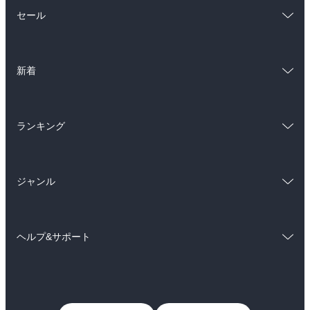
総合
コミック
セール
ラノベ
小説
総合
コミック
雑誌・グラビア
ビジネス・実用
新着
ラノベ
小説
BL・TL
総合
コミック
雑誌・グラビア
ビジネス・実用
ランキング
ラノベ
小説
BL・TL
総合
コミック
雑誌・グラビア
ビジネス・実用
ジャンル
ラノベ
小説
BL・TL
コミック
男性コミック
雑誌・グラビア
ビジネス・実用
ヘルプ&サポート
女性コミック
コミック誌
BL・TL
初めての方へ
ヘルプ
ライトノベル
男子向けラノベ