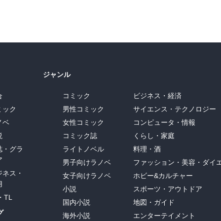
ジャンル
合
コミック
ビジネス・経済
ミック
男性コミック
サイエンス・テクノロジー
ノベ
女性コミック
コンピュータ・情報
説
コミック誌
くらし・家庭
誌・グラ
ライトノベル
料理・酒
ア
男子向けラノベ
ファッション・美容・ダイ
ジネス・
女子向けラノベ
ホビー&カルチャー
用
小説
スポーツ・アウトドア
・TL
国内小説
地図・ガイド
グ
海外小説
エンターテイメント