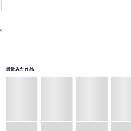
円
最近みた作品