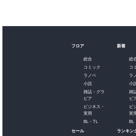
フロア
新着
総合
総
コミック
コ
ラノベ
ラ
小説
小
雑誌・グラ
雑
ビア
ビ
ビジネス・
ビ
実用
実
BL・TL
BL
セール
ランキン