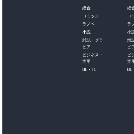
総合
総
コミック
コ
ラノベ
ラ
小説
小
雑誌・グラ
雑
ビア
ビ
ビジネス・
ビ
実用
実
BL・TL
BL