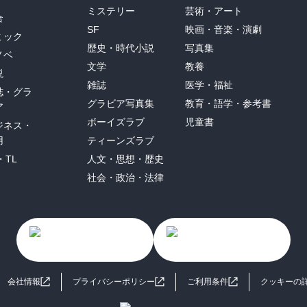
ミステリー
芸術・アート
合
SF
映画・音楽・演劇
ミック
歴史・時代小説
写真集
ノベ
文学
教養
説
雑誌
医学・福祉
誌・グラ
グラビア写真集
教育・語学・参考書
ア
ボーイズラブ
児童書
ジネス・
用
ティーンズラブ
・TL
人文・思想・歴史
社会・政治・法律
会社情報
プライバシーポリシー
ご利用条件
クッキーの