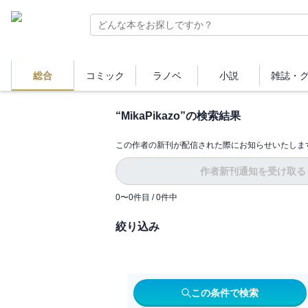
総合
コミック
ラノベ
小説
雑誌・
“
MikaPikazo
”の検索結果
この作者の新刊が配信された際にお知らせいたしま
作者新刊通知を受け取る
0
〜
0
件目 /
0
件中
絞り込み
この条件で検索