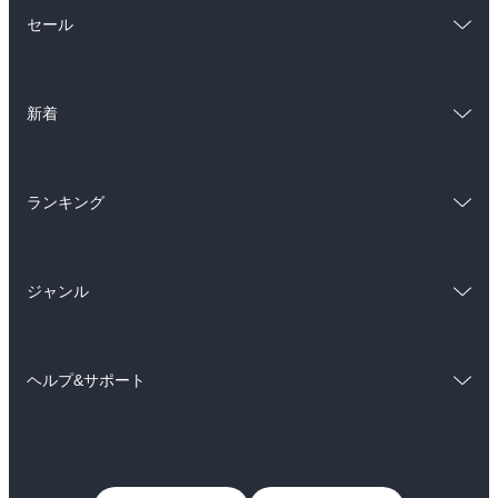
総合
コミック
セール
ラノベ
小説
総合
コミック
雑誌・グラビア
ビジネス・実用
新着
ラノベ
小説
BL・TL
総合
コミック
雑誌・グラビア
ビジネス・実用
ランキング
ラノベ
小説
BL・TL
総合
コミック
雑誌・グラビア
ビジネス・実用
ジャンル
ラノベ
小説
BL・TL
コミック
男性コミック
雑誌・グラビア
ビジネス・実用
ヘルプ&サポート
女性コミック
コミック誌
BL・TL
初めての方へ
ヘルプ
ライトノベル
男子向けラノベ