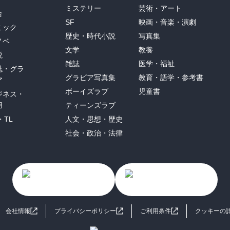
ミステリー
芸術・アート
合
SF
映画・音楽・演劇
ミック
歴史・時代小説
写真集
ノベ
文学
教養
説
雑誌
医学・福祉
誌・グラ
グラビア写真集
教育・語学・参考書
ア
ボーイズラブ
児童書
ジネス・
用
ティーンズラブ
・TL
人文・思想・歴史
社会・政治・法律
会社情報
プライバシーポリシー
ご利用条件
クッキーの