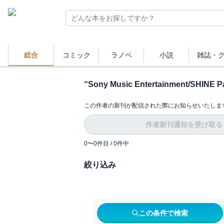
総合
コミック
ラノベ
小説
雑誌・
“
Sony Music Entertainment/SHINE P
この作者の新刊が配信された際にお知らせいたしま
作者新刊通知を受け取る
0
〜
0
件目 /
0
件中
絞り込み
この条件で検索