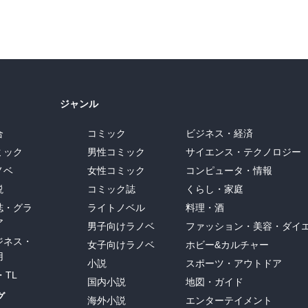
ジャンル
合
コミック
ビジネス・経済
ミック
男性コミック
サイエンス・テクノロジー
ノベ
女性コミック
コンピュータ・情報
説
コミック誌
くらし・家庭
誌・グラ
ライトノベル
料理・酒
ア
男子向けラノベ
ファッション・美容・ダイ
ジネス・
女子向けラノベ
ホビー&カルチャー
用
小説
スポーツ・アウトドア
・TL
国内小説
地図・ガイド
グ
海外小説
エンターテイメント