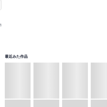
円
最近みた作品