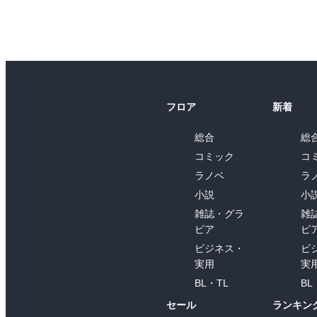
フロア
新着
総合
総
コミック
コ
ラノベ
ラ
小説
小
雑誌・グラ
雑
ビア
ビ
ビジネス・
ビ
実用
実
BL・TL
BL
セール
ランキン