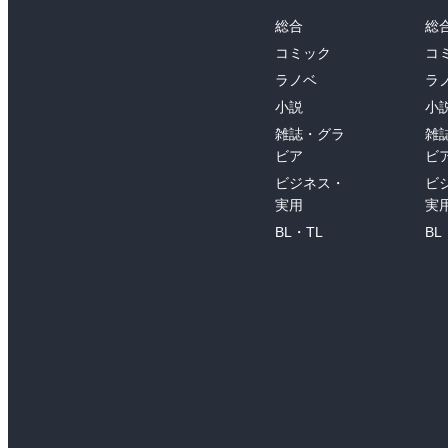
総合
総
コミック
コ
ラノベ
ラ
小説
小
雑誌・グラ
雑
ビア
ビ
ビジネス・
ビ
実用
実
BL・TL
BL