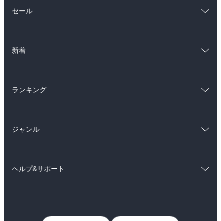
総合
コミック
セール
ラノベ
小説
総合
コミック
雑誌・グラビア
ビジネス・実用
新着
ラノベ
小説
BL・TL
総合
コミック
雑誌・グラビア
ビジネス・実用
ランキング
ラノベ
小説
BL・TL
総合
コミック
雑誌・グラビア
ビジネス・実用
ジャンル
ラノベ
小説
BL・TL
コミック
男性コミック
雑誌・グラビア
ビジネス・実用
ヘルプ&サポート
女性コミック
コミック誌
BL・TL
初めての方へ
ヘルプ
ライトノベル
男子向けラノベ