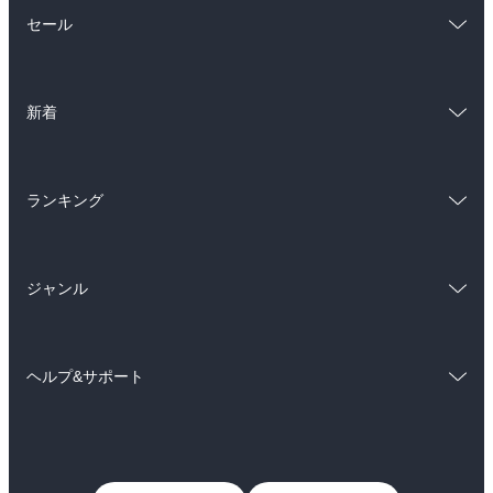
総合
コミック
セール
ラノベ
小説
総合
コミック
雑誌・グラビア
ビジネス・実用
新着
ラノベ
小説
BL・TL
総合
コミック
雑誌・グラビア
ビジネス・実用
ランキング
ラノベ
小説
BL・TL
総合
コミック
雑誌・グラビア
ビジネス・実用
ジャンル
ラノベ
小説
BL・TL
コミック
男性コミック
雑誌・グラビア
ビジネス・実用
ヘルプ&サポート
女性コミック
コミック誌
BL・TL
初めての方へ
ヘルプ
ライトノベル
男子向けラノベ