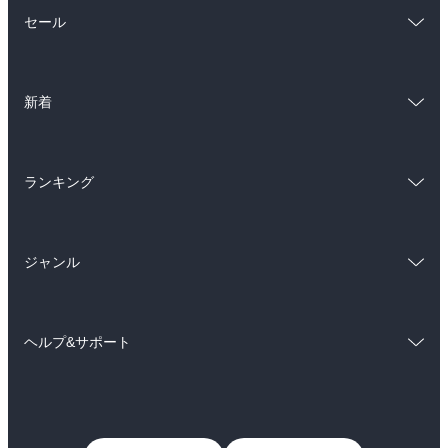
総合
コミック
セール
ラノベ
小説
総合
コミック
雑誌・グラビア
ビジネス・実用
新着
ラノベ
小説
BL・TL
総合
コミック
雑誌・グラビア
ビジネス・実用
ランキング
ラノベ
小説
BL・TL
総合
コミック
雑誌・グラビア
ビジネス・実用
ジャンル
ラノベ
小説
BL・TL
コミック
男性コミック
雑誌・グラビア
ビジネス・実用
ヘルプ&サポート
女性コミック
コミック誌
BL・TL
初めての方へ
ヘルプ
ライトノベル
男子向けラノベ