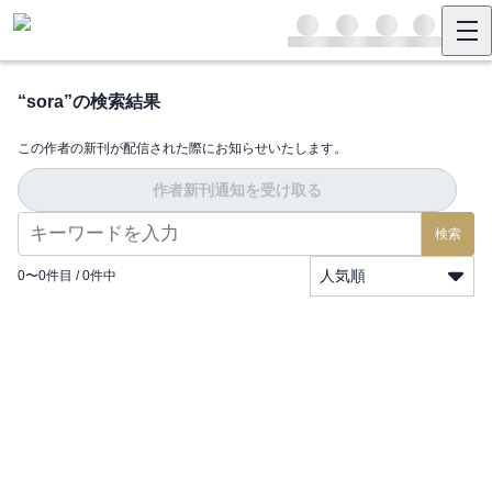
“
sora
”の検索結果
この作者の新刊が配信された際にお知らせいたします。
作者新刊通知を受け取る
検索
人気順
0
〜
0
件目 /
0
件中