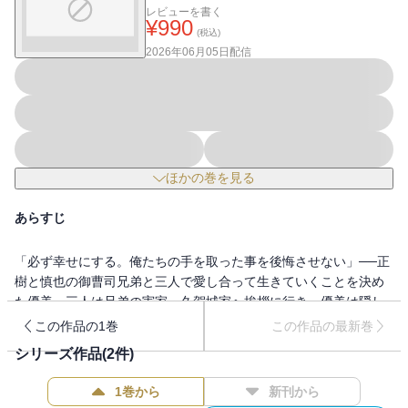
レビューを書く
¥
990
(税込)
2026年06月05日
配信
ほかの巻を見る
あらすじ
「必ず幸せにする。俺たちの手を取った事を後悔させない」──正
樹と慎也の御曹司兄弟と三人で愛し合って生きていくことを決め
た優美。三人は兄弟の実家・久賀城家へ挨拶に行き、優美は隠し
ていた過去を告白する。慎也も胸に秘めていた過去を語り、久賀
この作品の1巻
この作品の最新巻
城家の家族の理解も得られ応援してもらえることに。表向きは優
シリーズ作品(
2
件)
美と慎也が結婚することになり、優美の家族にも挨拶を済ませ
る。ホッとしたのも束の間、正樹の元妻との遭遇、サプライズで
1巻から
新刊から
のロンドン旅行、かつて嫌がらせされていた相手との再会と、優