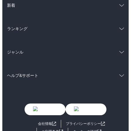
総合
コミック
雑誌・グラビア
ビジネス・実用
新着
ラノベ
小説
BL・TL
総合
コミック
雑誌・グラビア
ビジネス・実用
ランキング
ラノベ
小説
BL・TL
総合
コミック
雑誌・グラビア
ビジネス・実用
ジャンル
ラノベ
小説
BL・TL
コミック
男性コミック
雑誌・グラビア
ビジネス・実用
ヘルプ&サポート
女性コミック
コミック誌
BL・TL
初めての方へ
ヘルプ
ライトノベル
男子向けラノベ
よくあるご質問
お問い合わせ
女子向けラノベ
小説
利用規約
会社情報
プライバシーポリシー
国内小説
海外小説