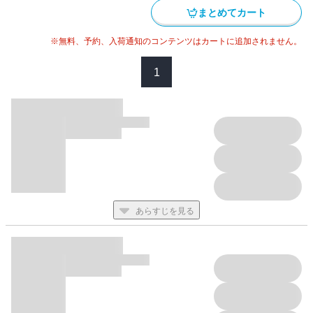
美の日々は不測の事態の連続で……!? 投稿サイトで話題を呼ん
まとめてカート
だゴージャス＆センセーショナルなラブストーリー、ますます波
乱万丈な第２巻！
※無料、予約、入荷通知のコンテンツはカートに追加されません。
1
あらすじを見る