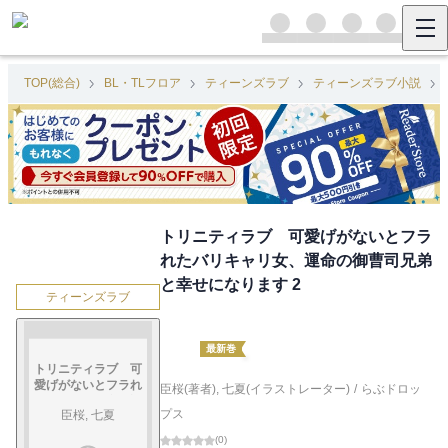
TOP(総合)
BL・TLフロア
ティーンズラブ
ティーンズラブ小説
トリニティラブ 可愛げがないとフラ
れたバリキャリ女、運命の御曹司兄弟
と幸せになります 2
ティーンズラブ
最新巻
トリニティラブ 可
愛げがないとフラれ
臣桜(著者)
,
七夏(イラストレーター)
/
らぶドロッ
たバリキャリ女、運
プス
臣桜, 七夏
命の御曹司兄弟と幸
せになります 2
(
0
)