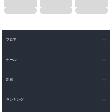
フロア
総合
コミック
セール
ラノベ
小説
総合
コミック
雑誌・グラビア
ビジネス・実用
新着
ラノベ
小説
BL・TL
総合
コミック
雑誌・グラビア
ビジネス・実用
ランキング
ラノベ
小説
BL・TL