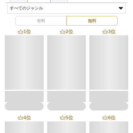
すべてのジャンル
有料
無料
1
位
2
位
3
位
4
位
5
位
6
位