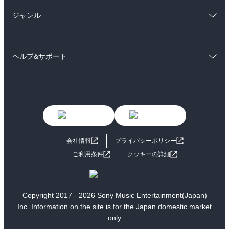
総合
コミック
雑誌・グラビア
ビジネス・実用
ジャンル
ラノベ
小説
BL・TL
コミック
男性コミック
雑誌・グラビア
ビジネス・実用
ヘルプ&サポート
女性コミック
コミック誌
BL・TL
初めての方へ
ヘルプ
ライトノベル
男子向けラノベ
よくあるご質問
お問い合わせ
女子向けラノベ
小説
利用規約
会社情報
プライバシーポリシー
国内小説
海外小説
ご利用条件
クッキーの詳細
ミステリー
SF
歴史・時代小説
文学
Copyright 2017 - 2026 Sony Music Entertainment(Japan)
Inc. Information on the site is for the Japan domestic market
雑誌
グラビア写真集
only