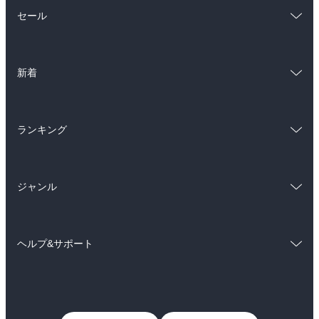
総合
コミック
セール
ラノベ
小説
総合
コミック
雑誌・グラビア
ビジネス・実用
新着
ラノベ
小説
BL・TL
総合
コミック
雑誌・グラビア
ビジネス・実用
ランキング
ラノベ
小説
BL・TL
総合
コミック
雑誌・グラビア
ビジネス・実用
ジャンル
ラノベ
小説
BL・TL
コミック
男性コミック
雑誌・グラビア
ビジネス・実用
ヘルプ&サポート
女性コミック
コミック誌
BL・TL
初めての方へ
ヘルプ
ライトノベル
男子向けラノベ