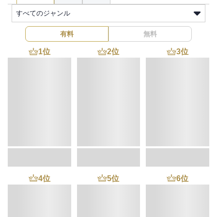
すべてのジャンル
有料
無料
1
位
2
位
3
位
4
位
5
位
6
位