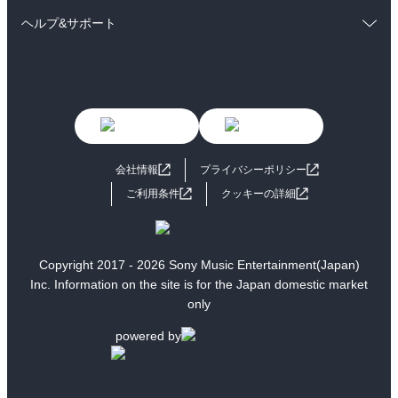
コミック
男性コミック
雑誌・グラビア
ビジネス・実用
ヘルプ&サポート
女性コミック
コミック誌
BL・TL
初めての方へ
ヘルプ
ライトノベル
男子向けラノベ
よくあるご質問
お問い合わせ
女子向けラノベ
小説
利用規約
会社情報
プライバシーポリシー
国内小説
海外小説
ご利用条件
クッキーの詳細
ミステリー
SF
歴史・時代小説
文学
Copyright 2017 - 2026 Sony Music Entertainment(Japan)
Inc. Information on the site is for the Japan domestic market
雑誌
グラビア写真集
only
ボーイズラブ
ティーンズラブ
powered by
人文・思想・歴史
社会・政治・法律