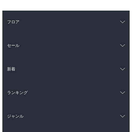
フロア
総合
コミック
セール
ラノベ
小説
総合
コミック
雑誌・グラビア
ビジネス・実用
新着
ラノベ
小説
BL・TL
総合
コミック
雑誌・グラビア
ビジネス・実用
ランキング
ラノベ
小説
BL・TL
総合
コミック
雑誌・グラビア
ビジネス・実用
ジャンル
ラノベ
小説
BL・TL