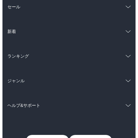
総合
コミック
セール
ラノベ
小説
総合
コミック
雑誌・グラビア
ビジネス・実用
新着
ラノベ
小説
BL・TL
総合
コミック
雑誌・グラビア
ビジネス・実用
ランキング
ラノベ
小説
BL・TL
総合
コミック
雑誌・グラビア
ビジネス・実用
ジャンル
ラノベ
小説
BL・TL
コミック
男性コミック
雑誌・グラビア
ビジネス・実用
ヘルプ&サポート
女性コミック
コミック誌
BL・TL
初めての方へ
ヘルプ
ライトノベル
男子向けラノベ