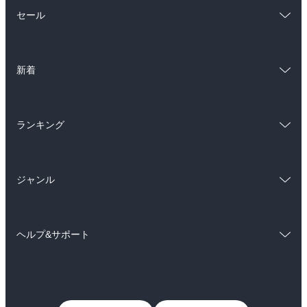
総合
コミック
セール
ラノベ
小説
総合
コミック
雑誌・グラビア
ビジネス・実用
新着
ラノベ
小説
BL・TL
総合
コミック
雑誌・グラビア
ビジネス・実用
ランキング
ラノベ
小説
BL・TL
総合
コミック
雑誌・グラビア
ビジネス・実用
ジャンル
ラノベ
小説
BL・TL
コミック
男性コミック
雑誌・グラビア
ビジネス・実用
ヘルプ&サポート
女性コミック
コミック誌
BL・TL
初めての方へ
ヘルプ
ライトノベル
男子向けラノベ