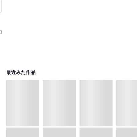
円
最近みた作品