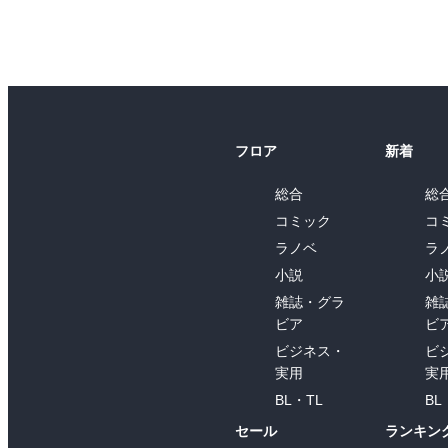
フロア
新着
総合
総
コミック
コ
ラノベ
ラ
小説
小
雑誌・グラ
雑
ビア
ビ
ビジネス・
ビ
実用
実
BL・TL
BL
セール
ランキン