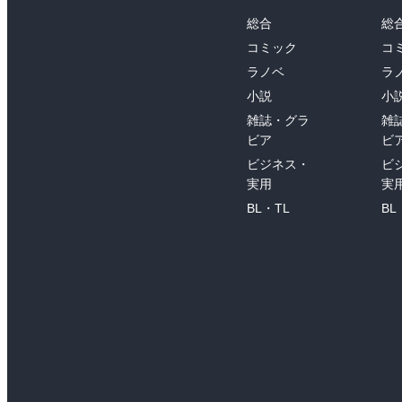
総合
総
コミック
コ
ラノベ
ラ
小説
小
雑誌・グラ
雑
ビア
ビ
ビジネス・
ビ
実用
実
BL・TL
BL