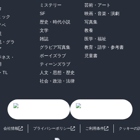
ミステリー
芸術・アート
合
SF
映画・音楽・演劇
ミック
歴史・時代小説
写真集
ノベ
文学
教養
説
雑誌
医学・福祉
誌・グラ
グラビア写真集
教育・語学・参考書
ア
ボーイズラブ
児童書
ジネス・
用
ティーンズラブ
・TL
人文・思想・歴史
社会・政治・法律
会社情報
プライバシーポリシー
ご利用条件
クッキーの