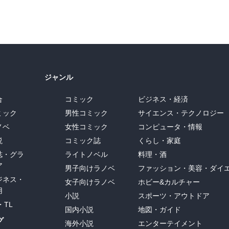
ジャンル
合
コミック
ビジネス・経済
ミック
男性コミック
サイエンス・テクノロジー
ノベ
女性コミック
コンピュータ・情報
説
コミック誌
くらし・家庭
誌・グラ
ライトノベル
料理・酒
ア
男子向けラノベ
ファッション・美容・ダイ
ジネス・
女子向けラノベ
ホビー&カルチャー
用
小説
スポーツ・アウトドア
・TL
国内小説
地図・ガイド
グ
海外小説
エンターテイメント