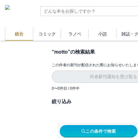
総合
コミック
ラノベ
小説
雑誌・
“
motto
”の検索結果
この作者の新刊が配信された際にお知らせいたしま
作者新刊通知を受け取る
0
〜
0
件目 /
0
件中
絞り込み
この条件で検索