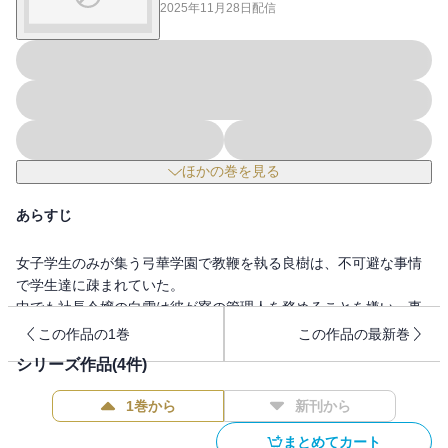
2025年11月28日
配信
ほかの巻を見る
あらすじ
女子学生のみが集う弓華学園で教鞭を執る良樹は、不可避な事情
で学生達に疎まれていた。
中でも社長令嬢の白雪は彼が寮の管理人を務めることを嫌い、事
あるごとにクールビューティな顔を顰めては文句をつけてくる。
この作品の1巻
この作品の最新巻
対抗して彼女がネット配信活動をしているというネタを元に脅迫
シリーズ作品(
4
件)
を試みるも、すでに両親公認という事実を聞かされ、良樹は動揺
する。
1巻から
新刊から
破れかぶれになってベッドに押し倒した良樹は、培った性テクを
白雪に駆使して強引に「分からせる」のだった!
まとめてカート