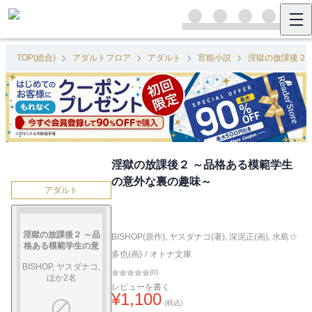
TOP(総合)
アダルトフロア
アダルト
官能小説
淫獄の放課後２
淫獄の放課後２ ～品格ある模範学生
の意外な裏の趣味～
アダルト
淫獄の放課後２ ～品
BISHOP(原作)
,
ヤスダナコ(著)
,
深泥正(画)
,
水島☆
格ある模範学生の意
多也(画)
/
オトナ文庫
外な裏の趣味～
BISHOP, ヤスダナコ,
(
0
)
ほか2名
レビューを書く
¥
1,100
(税込)