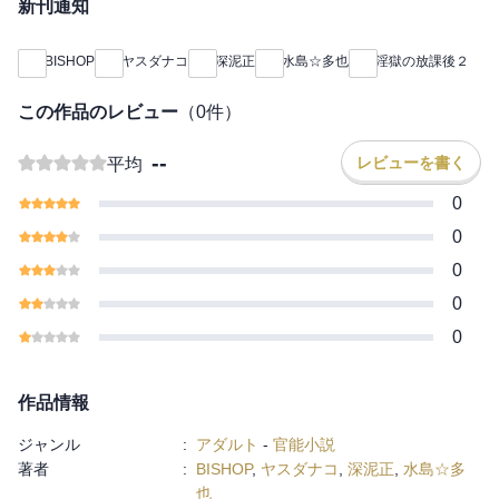
新刊通知
BISHOP
ヤスダナコ
深泥正
水島☆多也
淫獄の放課後２
この作品のレビュー
（
0
件）
--
レビューを書く
平均
0
0
0
0
0
作品情報
ジャンル
:
アダルト
-
官能小説
著者
:
BISHOP
,
ヤスダナコ
,
深泥正
,
水島☆多
也