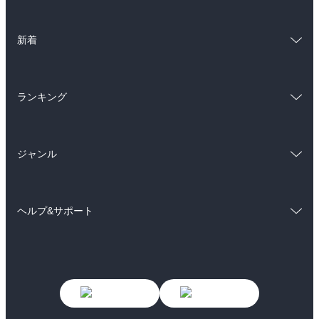
ラノベ
小説
総合
コミック
雑誌・グラビア
ビジネス・実用
新着
ラノベ
小説
BL・TL
総合
コミック
雑誌・グラビア
ビジネス・実用
ランキング
ラノベ
小説
BL・TL
総合
コミック
雑誌・グラビア
ビジネス・実用
ジャンル
ラノベ
小説
BL・TL
コミック
男性コミック
雑誌・グラビア
ビジネス・実用
ヘルプ&サポート
女性コミック
コミック誌
BL・TL
初めての方へ
ヘルプ
ライトノベル
男子向けラノベ
よくあるご質問
お問い合わせ
女子向けラノベ
小説