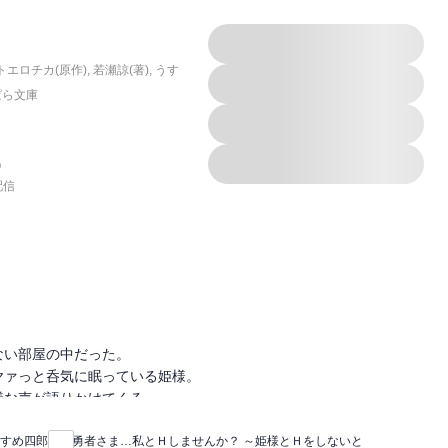
エロチカ(原作)
,
若瀬諒(著)
,
うす
ぱら文庫
)
配信
ない部屋の中だった。
ヤァっと呑気に眠っている姫様。
議な声が語りかけてくる。
と出られないダンジョンに強制転移させられたことを知る。
はHなしでのダンジョン攻略を試みるが、姫が次々にHなトラップに
すめ四郎
勇者さま…私とＨしませんか？ ～姫様とＨをしないと