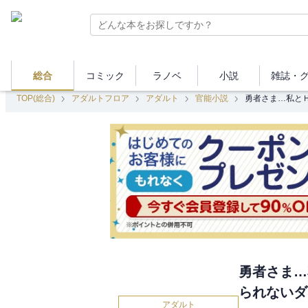
総合
コミック
ラノベ
小説
雑誌・
TOP(総合)
アダルトフロア
アダルト
官能小説
勇者さま…私と
勇者さま…
られないダ
アダルト