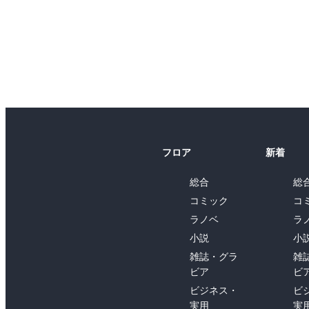
フロア
新着
総合
総
コミック
コ
ラノベ
ラ
小説
小
雑誌・グラ
雑
ビア
ビ
ビジネス・
ビ
実用
実