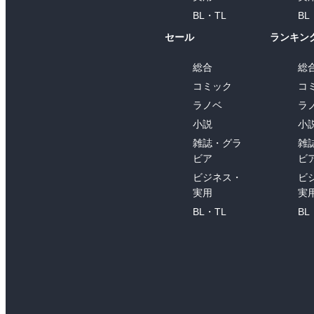
BL・TL
BL
セール
ランキン
総合
総
コミック
コ
ラノベ
ラ
小説
小
雑誌・グラ
雑
ビア
ビ
ビジネス・
ビ
実用
実
BL・TL
BL