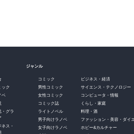
ジャンル
合
コミック
ビジネス・経済
ミック
男性コミック
サイエンス・テクノロジー
ノベ
女性コミック
コンピュータ・情報
説
コミック誌
くらし・家庭
誌・グラ
ライトノベル
料理・酒
ア
男子向けラノベ
ファッション・美容・ダイ
ジネス・
女子向けラノベ
ホビー&カルチャー
用