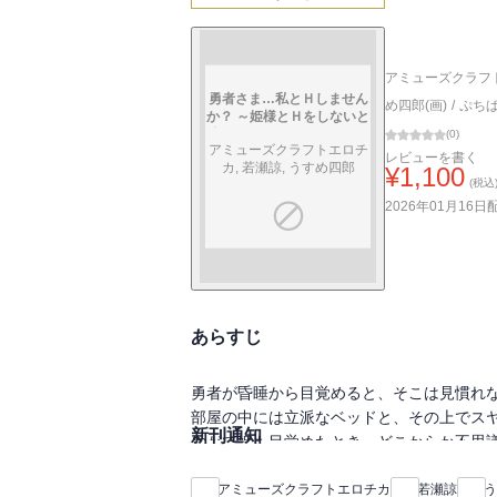
アミューズクラフト
勇者さま…私とＨしません
め四郎(画)
/
ぷち
か？ ～姫様とＨをしないと
出られないダンジョンに閉
(
0
)
アミューズクラフトエロチ
じ込められた件について～
レビューを書く
カ, 若瀬諒, うすめ四郎
¥
1,100
(税込
2026年01月16日
あらすじ
勇者が昏睡から目覚めると、そこは見慣れ
部屋の中には立派なベッドと、その上でス
新刊通知
やがて姫も目覚めたとき、どこからか不思
そのナレーションによって二人はHしない
とはいえ闇雲に姫を犯せないビビリな勇者
アミューズクラフトエロチカ
若瀬諒
う