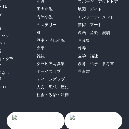
小説
スポーツ・アウトドア
・TL
国内小説
地図・ガイド
グ
海外小説
エンターテイメント
ミステリー
芸術・アート
合
SF
映画・音楽・演劇
ミック
歴史・時代小説
写真集
ノベ
文学
教養
説
雑誌
医学・福祉
誌・グラ
グラビア写真集
教育・語学・参考書
ア
ボーイズラブ
児童書
ジネス・
用
ティーンズラブ
・TL
人文・思想・歴史
社会・政治・法律