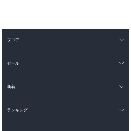
フロア
総合
コミック
セール
ラノベ
小説
総合
コミック
雑誌・グラビア
ビジネス・実用
新着
ラノベ
小説
BL・TL
総合
コミック
雑誌・グラビア
ビジネス・実用
ランキング
ラノベ
小説
BL・TL
総合
コミック