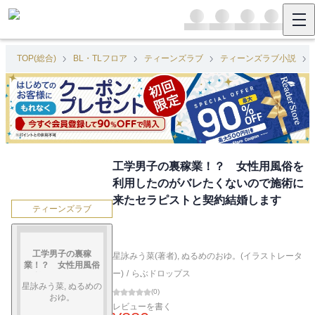
TOP(総合)
BL・TLフロア
ティーンズラブ
ティーンズラブ小説
工学男子の裏稼業！？ 女性用風俗を
利用したのがバレたくないので施術に
来たセラピストと契約結婚します
ティーンズラブ
工学男子の裏稼
星詠みう菜(著者)
,
ぬるめのおゆ。(イラストレータ
業！？ 女性用風俗
ー)
/
らぶドロップス
を利用したのがバレ
星詠みう菜, ぬるめの
たくないので施術に
(
0
)
おゆ。
来たセラピストと契
レビューを書く
約結婚します