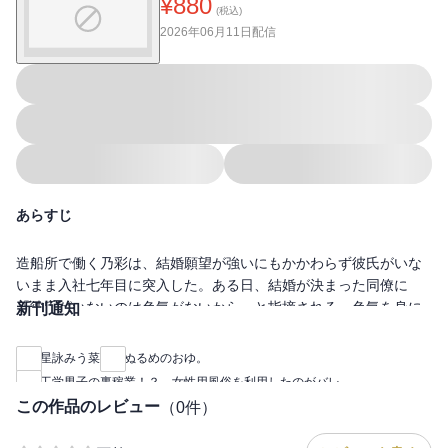
¥
880
(税込)
2026年06月11日
配信
あらすじ
造船所で働く乃彩は、結婚願望が強いにもかかわらず彼氏がいな
いまま入社七年目に突入した。ある日、結婚が決まった同僚に
「彼氏がいないのは色気がないから」と指摘される。色気を身に
新刊通知
つけるために情報収集していた乃彩は、女性用風俗の広告を見つ
けると好みのセラピストを指名し、利用することに。甘い言葉と
星詠みう菜
ぬるめのおゆ。
卓越した性感マッサージで夢心地になるも、乃彩はそのセラピス
工学男子の裏稼業！？ 女性用風俗を利用したのがバレ
トが隣の部署で働く入社二年目の石関だということに気づく。動
この作品のレビュー
（
0
件）
揺する彼女に石関は「お互いの口封じとして、契約結婚しません
か？」と持ち掛ける。彼氏ができないOLと理系イケメンの“ジョフ