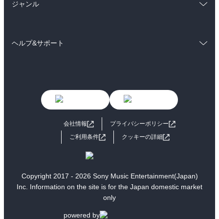
雑誌・グラビア
ビジネス・実用
ジャンル
ラノベ
小説
BL・TL
コミック
男性コミック
雑誌・グラビア
ビジネス・実用
ヘルプ&サポート
女性コミック
コミック誌
BL・TL
初めての方へ
ヘルプ
ライトノベル
男子向けラノベ
よくあるご質問
お問い合わせ
女子向けラノベ
小説
利用規約
会社情報
プライバシーポリシー
国内小説
海外小説
ご利用条件
クッキーの詳細
ミステリー
SF
歴史・時代小説
文学
Copyright 2017 - 2026 Sony Music Entertainment(Japan)
Inc. Information on the site is for the Japan domestic market
雑誌
グラビア写真集
only
ボーイズラブ
ティーンズラブ
powered by