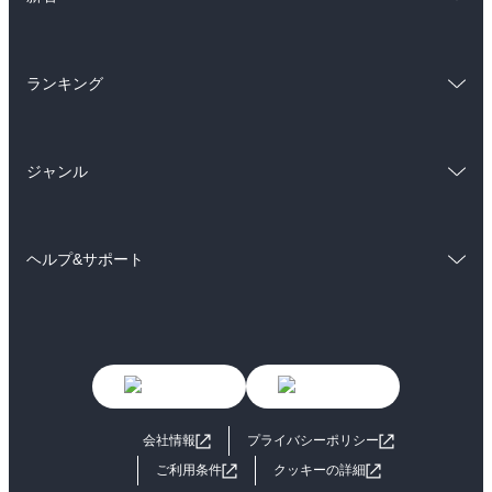
ラノベ
小説
BL・TL
総合
コミック
雑誌・グラビア
ビジネス・実用
ランキング
ラノベ
小説
BL・TL
総合
コミック
雑誌・グラビア
ビジネス・実用
ジャンル
ラノベ
小説
BL・TL
コミック
男性コミック
雑誌・グラビア
ビジネス・実用
ヘルプ&サポート
女性コミック
コミック誌
BL・TL
初めての方へ
ヘルプ
ライトノベル
男子向けラノベ
よくあるご質問
お問い合わせ
女子向けラノベ
小説
利用規約
会社情報
プライバシーポリシー
国内小説
海外小説
ご利用条件
クッキーの詳細