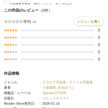
年月日1994年10月28日出身：埼玉県身長：158cmサイズ：B90
小湊優香 写真集 「明るいうちに」 チャプター2
W60 H83趣味：アニメ、カラオケ特技：体が柔らかいThis photo
この作品のレビュー
（
0
件）
book is a Japanese 31-year-old pin-up girl.There is no text. Only
photos.Print length : 51 pages
--
レビューを書く
平均
0
0
0
0
0
作品情報
ジャンル
:
グラビア写真集
-
アイドル写真集
著者
:
小湊優香
,
杉吉ゆうじ
掲載誌・レーベル
:
Special OTHER
出版社
:
ビビットキャスト
Reader Store発売日
:
2026.01.16