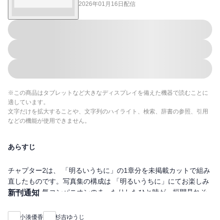
2026年01月16日
配信
※この商品はタブレットなど大きなディスプレイを備えた機器で読むことに
適しています。
文字だけを拡大することや、文字列のハイライト、検索、辞書の参照、引用
などの機能が使用できません。
あらすじ
チャプター2は、 「明るいうちに」の1章分を未掲載カットで組み
直したものです。写真集の構成は 「明るいうちに」にてお楽しみ
下さい。人気コンパニオンのまったりしたひと時が、垣間見れそ
新刊通知
うな・・・「明るいうちに」と「暗くなる前に」の２部作で構成
されています。プロフィール名前小湊優香（こみなとゆうか）生
小湊優香
杉吉ゆうじ