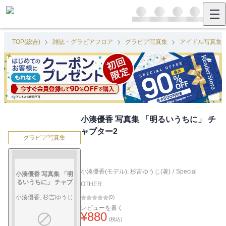
TOP(総合)
雑誌・グラビアフロア
グラビア写真集
アイドル写真集
小湊優香 写真集 「明るいうちに」 チ
ャプター2
グラビア写真集
小湊優香(モデル)
,
杉吉ゆうじ(著)
/
Special
小湊優香 写真集 「明
るいうちに」 チャプ
OTHER
ター2
小湊優香, 杉吉ゆうじ
(
0
)
レビューを書く
¥
880
(税込)