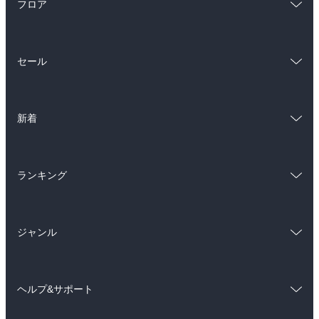
フロア
総合
コミック
セール
ラノベ
小説
総合
コミック
雑誌・グラビア
ビジネス・実用
新着
ラノベ
小説
BL・TL
総合
コミック
雑誌・グラビア
ビジネス・実用
ランキング
ラノベ
小説
BL・TL
総合
コミック
雑誌・グラビア
ビジネス・実用
ジャンル
ラノベ
小説
BL・TL
コミック
男性コミック
雑誌・グラビア
ビジネス・実用
ヘルプ&サポート
女性コミック
コミック誌
BL・TL