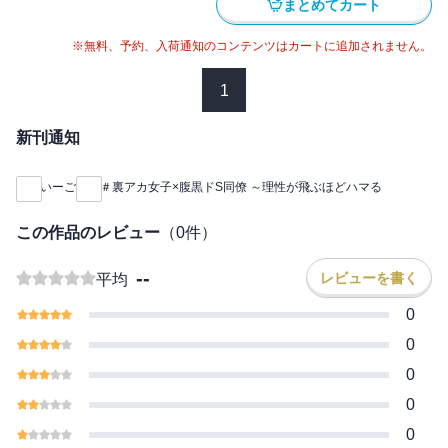
まとめてカート
※無料、予約、入荷通知のコンテンツはカートに追加されません。
1
新刊通知
いーご
＃裏アカ女子×腹黒ドS同僚 ～理性が飛ぶほどハマる
この作品のレビュー
（
0
件）
--
レビューを書く
平均
0
0
0
0
0