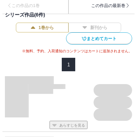
心を埋める唯一の手段となっていた。ある時、四葉はうっかり会
この作品の1巻
この作品の最新巻
社の屋上にその秘密が詰まったスマホを忘れてしまう。慌てて引
シリーズ作品(
6
件)
き返した四葉だったが、そこには会社の人気者である高臣 隆二
（たかおみ りゅうじ）が居て、彼の手には四葉のスマホが握ら
1巻から
新刊から
れていた――。※本作品は2024/10/31までパラダイム出版様より
配信されていた作品と同内容のコンテンツです。重複購入にご注
まとめてカート
意ください。
※無料、予約、入荷通知のコンテンツはカートに追加されません。
1
あらすじを見る