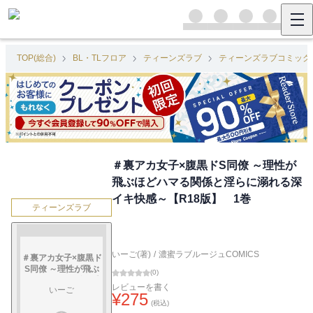
TOP(総合)
BL・TLフロア
ティーンズラブ
ティーンズラブコミック
＃裏アカ女子×腹黒ドS同僚 ～理性が
飛ぶほどハマる関係と淫らに溺れる深
イキ快感～【R18版】 1巻
ティーンズラブ
いーご(著)
/
濃蜜ラブルージュCOMICS
＃裏アカ女子×腹黒ド
S同僚 ～理性が飛ぶ
(
0
)
ほどハマる関係と淫
レビューを書く
いーご
らに溺れる深イキ快
¥
275
感～【R18版】 1巻
(税込)