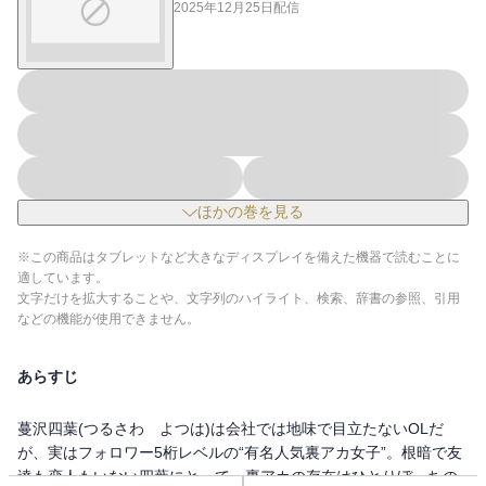
2025年12月25日
配信
ほかの巻を見る
※この商品はタブレットなど大きなディスプレイを備えた機器で読むことに
適しています。
文字だけを拡大することや、文字列のハイライト、検索、辞書の参照、引用
などの機能が使用できません。
あらすじ
蔓沢四葉(つるさわ よつは)は会社では地味で目立たないOLだ
が、実はフォロワー5桁レベルの“有名人気裏アカ女子”。根暗で友
達も恋人もいない四葉にとって、裏アカの存在はひとりぼっちの