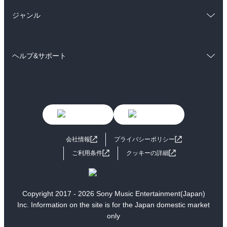
総合
コミック
雑誌・グラビア
ビジネス・実用
ジャンル
ラノベ
小説
BL・TL
コミック
男性コミック
雑誌・グラビア
ビジネス・実用
ヘルプ&サポート
女性コミック
コミック誌
BL・TL
初めての方へ
ヘルプ
ライトノベル
男子向けラノベ
よくあるご質問
お問い合わせ
女子向けラノベ
小説
利用規約
会社情報
プライバシーポリシー
国内小説
海外小説
ご利用条件
クッキーの詳細
ミステリー
SF
歴史・時代小説
文学
Copyright 2017 - 2026 Sony Music Entertainment(Japan)
Inc. Information on the site is for the Japan domestic market
雑誌
グラビア写真集
only