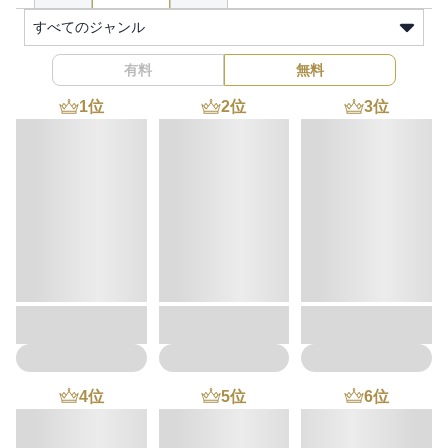
すべてのジャンル
有料
無料
1
位
2
位
3
位
4
位
5
位
6
位