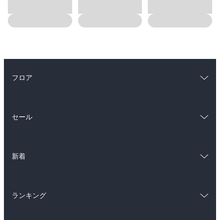
フロア
総合
コミック
セール
ラノベ
小説
総合
コミック
雑誌・グラビア
ビジネス・実用
新着
ラノベ
小説
BL・TL
総合
コミック
雑誌・グラビア
ビジネス・実用
ランキング
ラノベ
小説
BL・TL